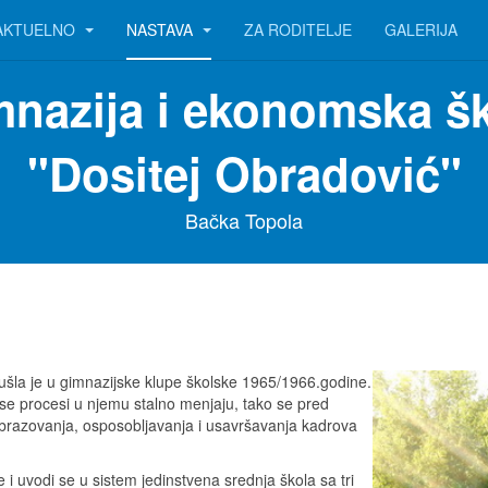
AKTUELNO
NASTAVA
ZA RODITELJE
GALERIJA
nazija i ekonomska š
"Dositej Obradović"
Bačka Topola
ušla je u gimnazijske klupe školske 1965/1966.godine.
 se procesi u njemu stalno menjaju, tako se pred
obrazovanja, osposobljavanja i usavršavanja kadrova
i uvodi se u sistem jedinstvena srednja škola sa tri