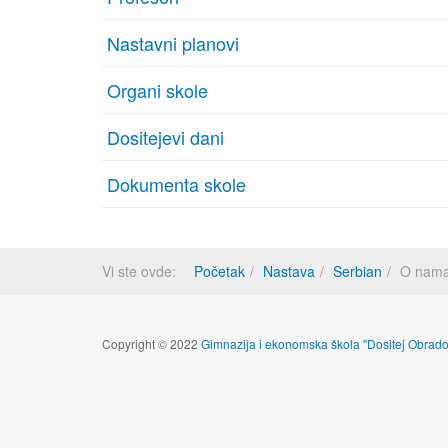
Nastavni planovi
Organi skole
Dositejevi dani
Dokumenta skole
Vi ste ovde:
Početak
Nastava
Serbian
O nam
Copyright © 2022
Gimnazija i ekonomska škola "Dositej Obrado