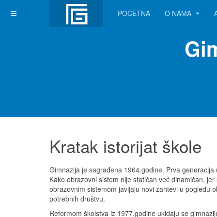
POČETNA
O NAMA
Gim
Kratak istorijat škole
Gimnazija je sagrađena 1964.godine. Prva generacija 
Kako obrazovni sistem nije statičan već dinamičan, jer
obrazovnim sistemom javljaju novi zahtevi u pogledu 
potrebnih društvu.
Reformom školstva iz 1977.godine ukidaju se gimnazije 