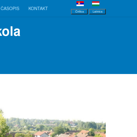
ČASOPIS
KONTAKT
Ćirilica
Latinica
kola