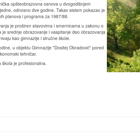
nička opšteobrazovna osnova u dvogodišnjem
od jedne, odnosno dve godine. Takav sistem pokazao je
vnih planova i programa za 1987/88.
anja je proširen stavovima i smernicama u zakonu o
 je srednje obrazovanje i vaspitanje deo obrazovanja
nivaju kao gimnazije i stručne škole.
ine, u objektu Gimnazije "Dositej Obradović" pored
konomski tehničar.
 škola je profesionalna.