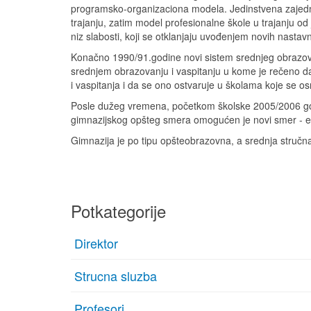
programsko-organizaciona modela. Jedinstvena zajed
trajanju, zatim model profesionalne škole u trajanju 
niz slabosti, koji se otklanjaju uvođenjem novih nasta
Konačno 1990/91.godine novi sistem srednjeg obrazov
srednjem obrazovanju i vaspitanju u kome je rečeno da
i vaspitanja i da se ono ostvaruje u školama koje se os
Posle dužeg vremena, početkom školske 2005/2006 god
gimnazijskog opšteg smera omogućen je novi smer - e
Gimnazija je po tipu opšteobrazovna, a srednja stručna
Potkategorije
Direktor
Strucna sluzba
Profesori