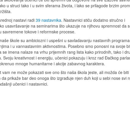
ako u struci tako i u svim sferama života, i lako se prilagode brzim pr
ržišta.
rednoj nastavi radi
39 nastavnika
. Nastavnici stiču dodatno stručno i
ko usavršavanje na seminarima što ukazuje na njihovu spremnost da 
 u savremene tokove i reformske procese.
 naše škole su ambiciozni i uspešni u savladavanju nastavnih programa
njima i u vannastavnim aktivnostima. Posebno smo ponosni na svoje b
a se imena nalaze na vrhu prijemnih rang lista kako prirodnih, tako i dr
a. Svoju kreativnost i energiju, učenici pokazuju i kroz rad Đačkog parl
 pokrenuo mnoge humanitarne i akcije zabavnog karaktera.
t vam ne može pokazati sve ono što naša škola jeste, ali možda će biti
 da prikaže bar deo onoga što izgrađuje njen duh koji u sebi nose svi n
sadašnji učenici i nastavnici.