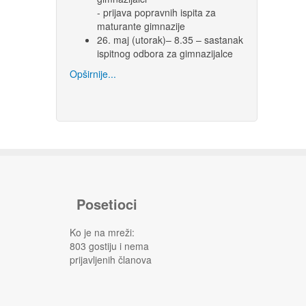
- prijava popravnih ispita za
maturante gimnazije
26. maj (utorak)– 8.35 – sastanak
ispitnog odbora za gimnazijalce
Opširnije...
Posetioci
Ko je na mreži:
803 gostiju i nema
prijavljenih članova