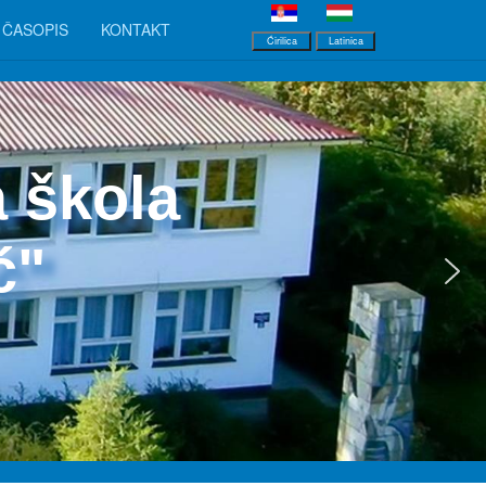
ČASOPIS
KONTAKT
Ćirilica
Latinica
 škola
ć"