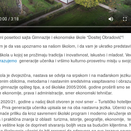
ni posetioci sajta Gimnazije i ekonomske škole "Dositej Obradović"!
m je da vas upoznamo sa našom školom, i da vam je ukratko predstav
kola u kojoj se prožimaju tradicija i inovativnost, iskustvo i mladost. V
razujemo
generacije učenika i vršimo kulturno-prosvetnu misiju u svojo
ola je dvojezična, nastava se odvija na srpskom i na mađarskom jeziku
nim oblicima, metodama i nastavnim sredstvima vaspitavamo i obraz
gimnazije opšteg tipa, a od školske 2005/2006. godine proširili smo se
e ekonomije, prava i administracije, smer ekonomski tehničar.
2020/21. godine u našoj školi otvoren je novi smer – Turističko hotelije
r. Prva generacija učenika upisala se na oba nastavna jezika. Učenici o
maće priliku da kroz savremeni školski program i moderno okruženje s
a i praktična znanja iz oblasti turizma, istorije, geografije, ekonomije, te
e veštine koje će doprineti stvaranju boljih veza sa budućim klijentima.
ka školovanja učenici će biti spremni da odgovore na sve izazove sav