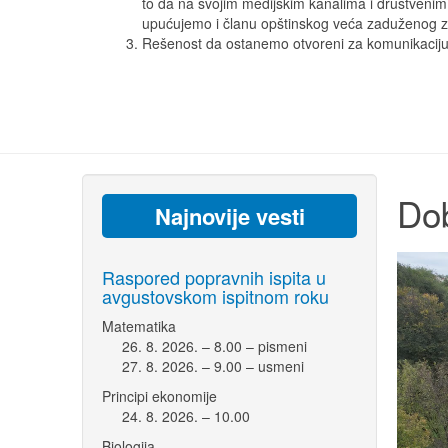
to da na svojim medijskim kanalima i društven
upućujemo i članu opštinskog veća zaduženog za 
Rešenost da ostanemo otvoreni za komunikaciju s
Dob
Najnovije vesti
Raspored popravnih ispita u
avgustovskom ispitnom roku
Matematika
26. 8. 2026. – 8.00 – pismeni
27. 8. 2026. – 9.00 – usmeni
Principi ekonomije
24. 8. 2026. – 10.00
Biologija