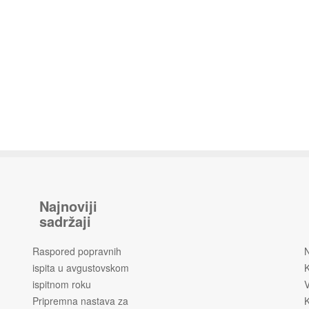
Najnoviji
sadržaji
Raspored popravnih
ispita u avgustovskom
K
ispitnom roku
V
Pripremna nastava za
K