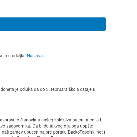
kole u odeljku
Nastava
.
oneta je odluka da do 3. februara škola ostaje u
i raspravu o članovima našeg kolektiva putem medija i
tvo sagovornika. Da bi do takvog dijaloga uopšte
je naš zahtev upućen najpre portalu
BackoTopolski.net
i