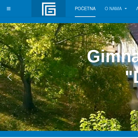
POČETNA
O NAMA
Gimna
"