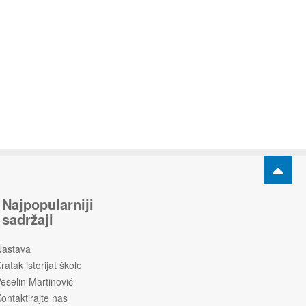
Najpopularniji
sadržaji
Nastava
ratak istorijat škole
eselin Martinović
ontaktirajte nas