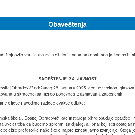
Obaveštenja
. Najnovija verzija (sa svim sitnim izmenama) dostupna je i na sajtu š
SAOPŠTENJE ZA JAVNOST
ositej Obradović" održanog 28. januara 2025. godine većinom glasova d
zovana u skraćenoj satnici do ponovnog izjašnjavanja zaposlenih.
tne ciljeve navodimo razloge ovakve odluke:
mska škola ,,Dositej Obradović" kao institucija oštro osuđuje optužbe 
 uvek treba da budemo spremni za dijalog, ali onaj koji štiti dostojans
beležile profesorke naše škole najpre iznesu javno izvinjenje. Stoga 