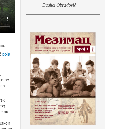
Dositej Obradović
imo.
eć
pola
j
.
ujemo
 na
rski
vog
teknu
 Nakon
remenog