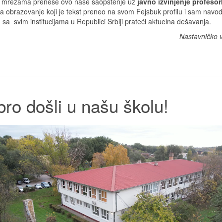
im mrežama prenese ovo naše saopštenje uz
javno izvinjenje profeso
obrazovanje koji je tekst preneo na svom Fejsbuk profilu i sam navode
a svim institucijama u Republici Srbiji prateći aktuelna dešavanja.
Nastavničko 
ro došli u našu školu!