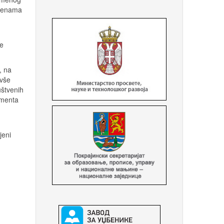
omenama
se
, na
ivše
uštvenih
amenta
jeni