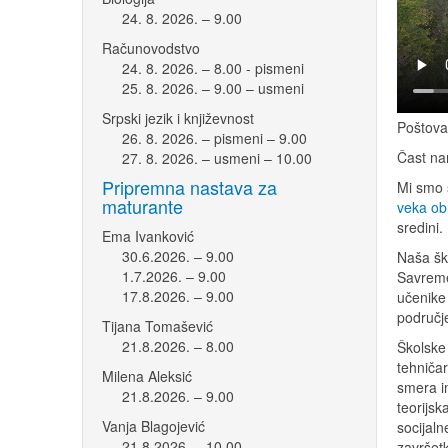
24. 8. 2026. – 9.00
Računovodstvo
24. 8. 2026. – 8.00 - pismeni
25. 8. 2026. – 9.00 – usmeni
Srpski jezik i književnost
Poštova
26. 8. 2026. – pismeni – 9.00
Čast na
27. 8. 2026. – usmeni – 10.00
Pripremna nastava za
Mi smo š
maturante
veka ob
sredini.
Ema Ivanković
30.6.2026. – 9.00
Naša šk
1.7.2026. – 9.00
Savreme
17.8.2026. – 9.00
učenike 
područj
Tijana Tomašević
21.8.2026. – 8.00
Školske 
tehniča
Milena Aleksić
smera i
21.8.2026. – 9.00
teorijsk
Vanja Blagojević
socijaln
21.8.2026. – 10.00
završet