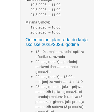
19.8.2026. – 11.00
20.8.2026. – 11.00
21.8.2026. – 11.00
Mirjana Simović
19.8.2026. – 10.00
20.8.2026. – 10.00
Orijentacioni plan rada do kraja
školske 2025/2026. godine
18 - 21. maj – razredni ispiti za
učenike 4. razreda
22. maj (petak) – poslednji
nastavni dan za maturante
gimnazije
22. maj (petak) – 13.00 -
odeljenjska veća za : 4-1 i 4-2
25. maj (ponedeljak) – prijava
maturskih ispita - gimnazijalci
- predaja maturskih radova (3
primerka)- gimnazijalci predaja
maturskih radova (3 primerka) -
gimnazijalci