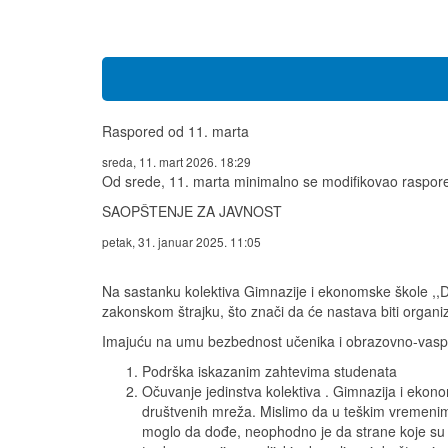
Raspored od 11. marta
sreda, 11. mart 2026. 18:29
Od srede, 11. marta minimalno se modifikovao raspored
SAOPŠTENJE ZA JAVNOST
petak, 31. januar 2025. 11:05
Na sastanku kolektiva Gimnazije i ekonomske škole ,,D
zakonskom štrajku, što znači da će nastava biti organi
Imajuću na umu bezbednost učenika i obrazovno-vaspi
Podrška iskazanim zahtevima studenata
Očuvanje jedinstva kolektiva . Gimnazija i ekono
društvenih mreža. Mislimo da u teškim vremenima
moglo da dođe, neophodno je da strane koje su o