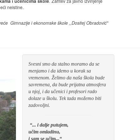
rkama i učenicima škole
. Zahtev za javno izvinjenje
ći neistine.
veće Gimnazije i ekonomske škole ,,Dositej Obradović"
Svesni smo da stalno moramo da se
menjamo i da idemo u korak sa
vremenom. Želimo da naša škola bude
savremena, da bude prijatna atmosfera
u njoj, i da učenici i profesori rado
dolaze u školu. Tek tada možemo biti
zadovoljni.
“... i dalje putujem,
učim omladinu,
i sam se učim...“