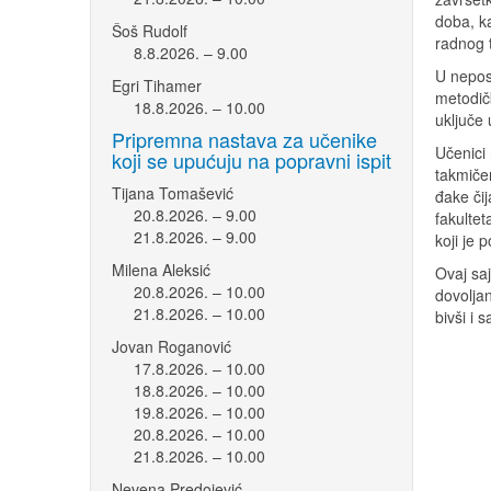
doba, k
Šoš Rudolf
radnog t
8.8.2026. – 9.00
U nepos
Egri Tihamer
metodič
18.8.2026. – 10.00
uključe
Pripremna nastava za učenike
Učenici
koji se upućuju na popravni ispit
takmiče
Tijana Tomašević
đake čij
20.8.2026. – 9.00
fakultet
21.8.2026. – 9.00
koji je
Milena Aleksić
Ovaj saj
20.8.2026. – 10.00
dovoljan
21.8.2026. – 10.00
bivši i 
Jovan Roganović
17.8.2026. – 10.00
18.8.2026. – 10.00
19.8.2026. – 10.00
20.8.2026. – 10.00
21.8.2026. – 10.00
Nevena Predojević