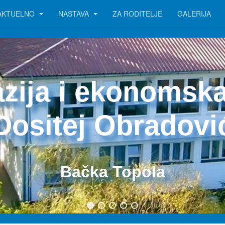
AKTUELNO
NASTAVA
ZA RODITELJE
GALERIJA
zija i ekonomska
Dositej Obradovi
Bačka Topola