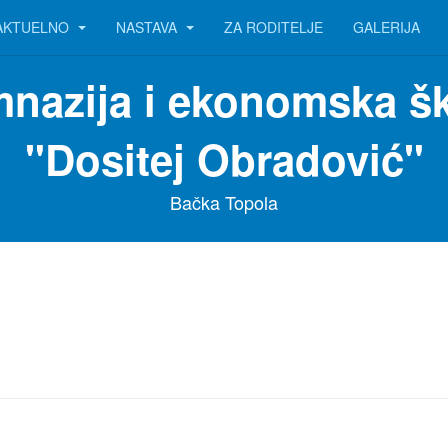
AKTUELNO
NASTAVA
ZA RODITELJE
GALERIJA
nazija i ekonomska š
"Dositej Obradović"
Bačka Topola