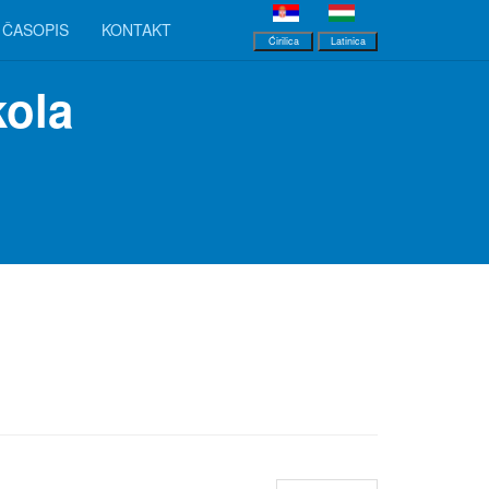
ČASOPIS
KONTAKT
Ćirilica
Latinica
kola