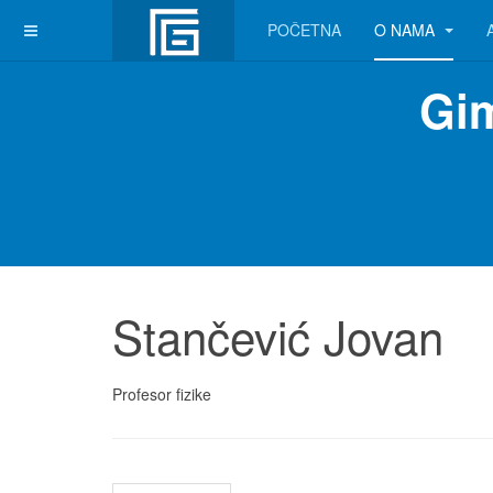
POČETNA
O NAMA
Gim
Stančević Jovan
Profesor fizike