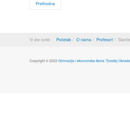
Prethodna
Vi ste ovde:
Početak
O nama
Profesori
Stanč
Copyright © 2022
Gimnazija i ekonomska škola "Dositej Obrado