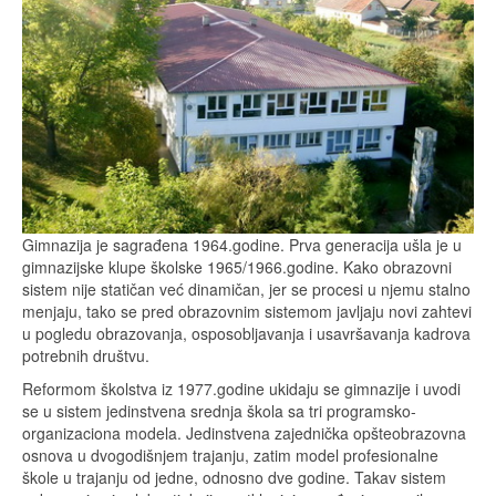
Gimnazija je sagrađena 1964.godine. Prva generacija ušla je u
gimnazijske klupe školske 1965/1966.godine. Kako obrazovni
sistem nije statičan već dinamičan, jer se procesi u njemu stalno
menjaju, tako se pred obrazovnim sistemom javljaju novi zahtevi
u pogledu obrazovanja, osposobljavanja i usavršavanja kadrova
potrebnih društvu.
Reformom školstva iz 1977.godine ukidaju se gimnazije i uvodi
se u sistem jedinstvena srednja škola sa tri programsko-
organizaciona modela. Jedinstvena zajednička opšteobrazovna
osnova u dvogodišnjem trajanju, zatim model profesionalne
škole u trajanju od jedne, odnosno dve godine. Takav sistem