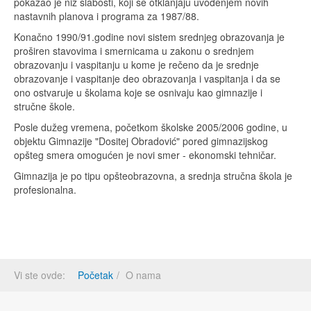
pokazao je niz slabosti, koji se otklanjaju uvođenjem novih
nastavnih planova i programa za 1987/88.
Konačno 1990/91.godine novi sistem srednjeg obrazovanja je
proširen stavovima i smernicama u zakonu o srednjem
obrazovanju i vaspitanju u kome je rečeno da je srednje
obrazovanje i vaspitanje deo obrazovanja i vaspitanja i da se
ono ostvaruje u školama koje se osnivaju kao gimnazije i
stručne škole.
Posle dužeg vremena, početkom školske 2005/2006 godine, u
objektu Gimnazije "Dositej Obradović" pored gimnazijskog
opšteg smera omogućen je novi smer - ekonomski tehničar.
Gimnazija je po tipu opšteobrazovna, a srednja stručna škola je
profesionalna.
Vi ste ovde:
Početak
O nama