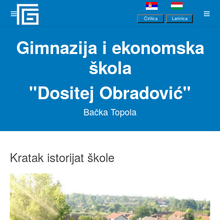
Ćirilica
Latinica
Gimnazija i ekonomska
škola
"Dositej Obradović"
Bačka Topola
Kratak istorijat škole