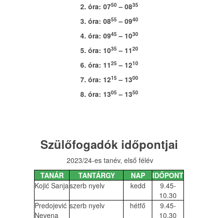
50
35
2. óra: 07
– 08
55
40
3. óra: 08
– 09
45
30
4. óra: 09
– 10
35
20
5. óra: 10
– 11
25
10
6. óra: 11
– 12
15
00
7. óra: 12
– 13
05
50
8. óra: 13
– 13
Szülőfogadók időpontjai
2023/24-es tanév, első félév
TANÁR
TANTÁRGY
NAP
IDŐPONT
Kojić Sanja
szerb nyelv
kedd
9.45-
10.30
Predojević
szerb nyelv
hétfő
9.45-
Nevena
10.30