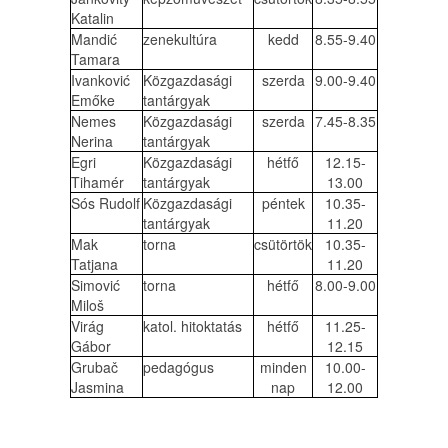
Katalin
Mandić
zenekultúra
kedd
8.55-9.40
Tamara
Ivanković
Közgazdasági
szerda
9.00-9.40
Emőke
tantárgyak
Nemes
Közgazdasági
szerda
7.45-8.35
Nerina
tantárgyak
Egri
Közgazdasági
hétfő
12.15-
Tihamér
tantárgyak
13.00
Sós Rudolf
Közgazdasági
péntek
10.35-
tantárgyak
11.20
Mak
torna
csütörtök
10.35-
Tatjana
11.20
Simović
torna
hétfő
8.00-9.00
Miloš
Virág
katol. hitoktatás
hétfő
11.25-
Gábor
12.15
Grubač
pedagógus
minden
10.00-
Jasmina
nap
12.00