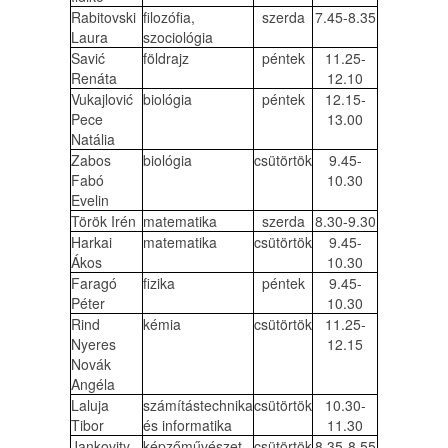
Rabitovski
filozófia,
szerda
7.45-8.35
Laura
szociológia
Savić
földrajz
péntek
11.25-
Renáta
12.10
Vukajlović
biológia
péntek
12.15-
Pece
13.00
Natália
Zabos
biológia
csütörtök
9.45-
Fabó
10.30
Evelin
Török Irén
matematika
szerda
8.30-9.30
Harkai
matematika
csütörtök
9.45-
Ákos
10.30
Faragó
fizika
péntek
9.45-
Péter
10.30
Rind
kémia
csütörtök
11.25-
Nyeres
12.15
Novák
Angéla
Laluja
számítástechnika
csütörtök
10.30-
Tibor
és informatika
11.30
Jankovity
képzőművészet
csütörtök
8.35-8.55