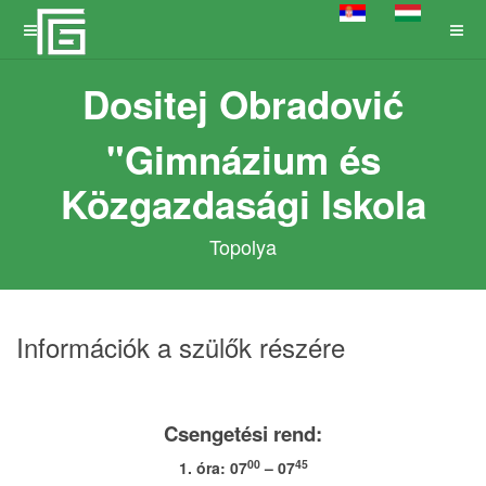
Dositej Obradović
"Gimnázium és
Közgazdasági Iskola
Topolya
Információk a szülők részére
Csengetési rend:
00
45
1. óra: 07
– 07