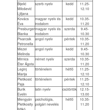
Bijelić
szerb nyelv
kedd
11.25-
Milošević
12.10
Ljiljana
Kovács
magyar nyelv és
kedd
10.35-
Éva
irodalom
11.20
Presburger
magyar nyelv és
szerda
9.45-
Blanka
irodalom
10.30
Pivarcsik
angol nyelv
péntek
10.35-
Petronella
11.20
Mezei
angol nyelv
kedd
9.45-
Melinda
10.30
Mirnics
német nyelv
szerda
10.35-
Éter Ágota
11.20
Leginj
történelem
hétfő
11.25-
Marija
12.10
Pletikosić
történelem
péntek
11.25-
Paja
12.10
Burik
latin nyelv
csütörtök
12.15-
Evelin
13.00
Mengyán
psichológia,
hétfő
10.35-
Pletikosity
polgári nevelés
11.20
Ildikó