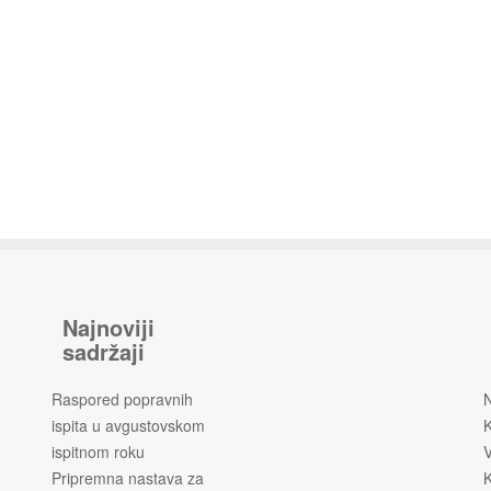
Najnoviji
sadržaji
Raspored popravnih
ispita u avgustovskom
K
ispitnom roku
V
Pripremna nastava za
K