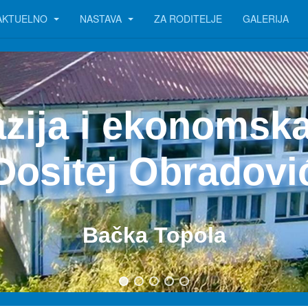
AKTUELNO
NASTAVA
ZA RODITELJE
GALERIJA
zija i ekonomska
Dositej Obradovi
Bačka Topola