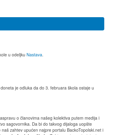
kole u odeljku
Nastava
.
oneta je odluka da do 3. februara škola ostaje u
i raspravu o članovima našeg kolektiva putem medija i
tvo sagovornika. Da bi do takvog dijaloga uopšte
je naš zahtev upućen najpre portalu
BackoTopolski.net
i