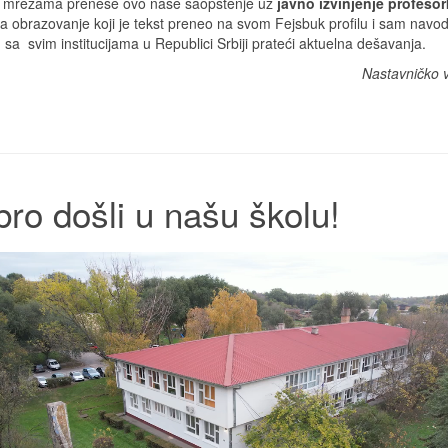
im mrežama prenese ovo naše saopštenje uz
javno izvinjenje profeso
obrazovanje koji je tekst preneo na svom Fejsbuk profilu i sam navode
a svim institucijama u Republici Srbiji prateći aktuelna dešavanja.
Nastavničko 
ro došli u našu školu!