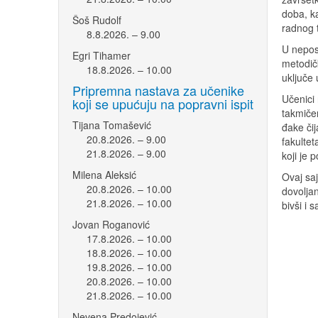
doba, k
Šoš Rudolf
radnog t
8.8.2026. – 9.00
U nepos
Egri Tihamer
metodič
18.8.2026. – 10.00
uključe
Pripremna nastava za učenike
Učenici
koji se upućuju na popravni ispit
takmiče
Tijana Tomašević
đake čij
20.8.2026. – 9.00
fakultet
21.8.2026. – 9.00
koji je
Milena Aleksić
Ovaj saj
20.8.2026. – 10.00
dovoljan
21.8.2026. – 10.00
bivši i 
Jovan Roganović
17.8.2026. – 10.00
18.8.2026. – 10.00
19.8.2026. – 10.00
20.8.2026. – 10.00
21.8.2026. – 10.00
Nevena Predojević