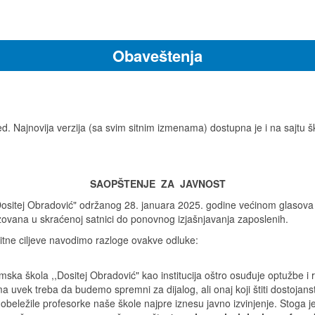
Obaveštenja
. Najnovija verzija (sa svim sitnim izmenama) dostupna je i na sajtu š
SAOPŠTENJE ZA JAVNOST
ositej Obradović" održanog 28. januara 2025. godine većinom glasova d
zovana u skraćenoj satnici do ponovnog izjašnjavanja zaposlenih.
tne ciljeve navodimo razloge ovakve odluke:
mska škola ,,Dositej Obradović" kao institucija oštro osuđuje optužbe 
 uvek treba da budemo spremni za dijalog, ali onaj koji štiti dostojans
beležile profesorke naše škole najpre iznesu javno izvinjenje. Stoga 