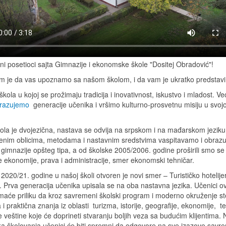
ni posetioci sajta Gimnazije i ekonomske škole "Dositej Obradović"!
m je da vas upoznamo sa našom školom, i da vam je ukratko predstav
kola u kojoj se prožimaju tradicija i inovativnost, iskustvo i mladost. V
razujemo
generacije učenika i vršimo kulturno-prosvetnu misiju u svojo
ola je dvojezična, nastava se odvija na srpskom i na mađarskom jeziku
nim oblicima, metodama i nastavnim sredstvima vaspitavamo i obraz
gimnazije opšteg tipa, a od školske 2005/2006. godine proširili smo se
e ekonomije, prava i administracije, smer ekonomski tehničar.
2020/21. godine u našoj školi otvoren je novi smer – Turističko hotelije
r. Prva generacija učenika upisala se na oba nastavna jezika. Učenici o
maće priliku da kroz savremeni školski program i moderno okruženje s
a i praktična znanja iz oblasti turizma, istorije, geografije, ekonomije, te
e veštine koje će doprineti stvaranju boljih veza sa budućim klijentima.
ka školovanja učenici će biti spremni da odgovore na sve izazove sav