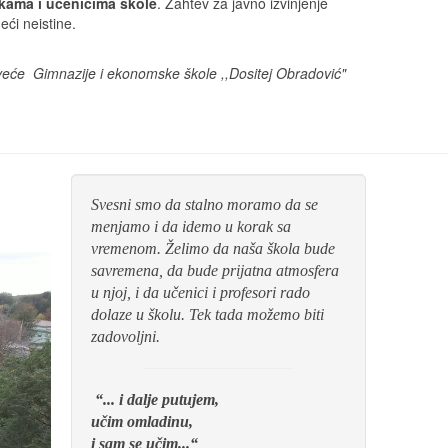
rkama i učenicima škole
. Zahtev za javno izvinjenje
ći neistine.
veće Gimnazije i ekonomske škole ,,Dositej Obradović"
Svesni smo da stalno moramo da se
menjamo i da idemo u korak sa
vremenom. Želimo da naša škola bude
savremena, da bude prijatna atmosfera
u njoj, i da učenici i profesori rado
dolaze u školu. Tek tada možemo biti
zadovoljni.
“... i dalje putujem,
učim omladinu,
i sam se učim...“