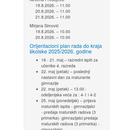
19.8.2026. – 11.00
20.8.2026. – 11.00
21.8.2026. – 11.00
Mirjana Simović
19.8.2026. – 10.00
20.8.2026. – 10.00
Orijentacioni plan rada do kraja
školske 2025/2026. godine
18 - 21. maj – razredni ispiti za
učenike 4. razreda
22. maj (petak) – poslednji
nastavni dan za maturante
gimnazije
22. maj (petak) – 13.00 -
odeljenjska veća za : 4-1 i 4-2
25. maj (ponedeljak) – prijava
maturskih ispita - gimnazijalci
- predaja maturskih radova (3
primerka)- gimnazijalci predaja
maturskih radova (3 primerka) -
gimnazijalci