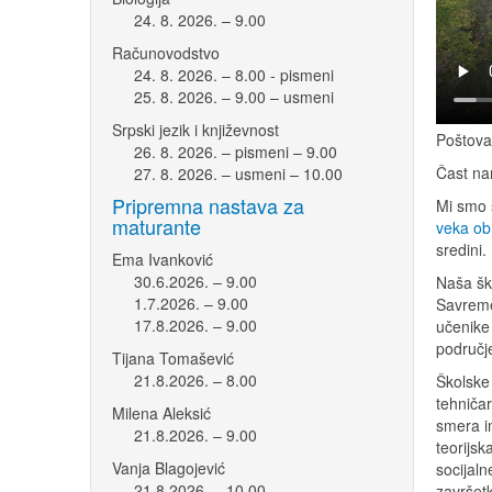
24. 8. 2026. – 9.00
Računovodstvo
24. 8. 2026. – 8.00 - pismeni
25. 8. 2026. – 9.00 – usmeni
Srpski jezik i književnost
Poštova
26. 8. 2026. – pismeni – 9.00
Čast na
27. 8. 2026. – usmeni – 10.00
Pripremna nastava za
Mi smo š
maturante
veka ob
sredini.
Ema Ivanković
30.6.2026. – 9.00
Naša šk
1.7.2026. – 9.00
Savreme
17.8.2026. – 9.00
učenike 
područj
Tijana Tomašević
21.8.2026. – 8.00
Školske 
tehniča
Milena Aleksić
smera i
21.8.2026. – 9.00
teorijsk
Vanja Blagojević
socijaln
21.8.2026. – 10.00
završet