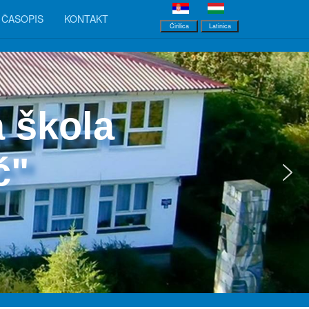
ČASOPIS
KONTAKT
Ćirilica
Latinica
 škola
ć"