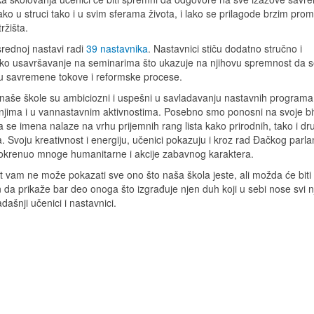
ako u struci tako i u svim sferama života, i lako se prilagode brzim pr
ržišta.
rednoj nastavi radi
39 nastavnika
. Nastavnici stiču dodatno stručno i
ko usavršavanje na seminarima što ukazuje na njihovu spremnost da 
 u savremene tokove i reformske procese.
 naše škole su ambiciozni i uspešni u savladavanju nastavnih programa
njima i u vannastavnim aktivnostima. Posebno smo ponosni na svoje b
a se imena nalaze na vrhu prijemnih rang lista kako prirodnih, tako i dr
a. Svoju kreativnost i energiju, učenici pokazuju i kroz rad Đačkog parl
 pokrenuo mnoge humanitarne i akcije zabavnog karaktera.
t vam ne može pokazati sve ono što naša škola jeste, ali možda će biti
 da prikaže bar deo onoga što izgrađuje njen duh koji u sebi nose svi n
sadašnji učenici i nastavnici.