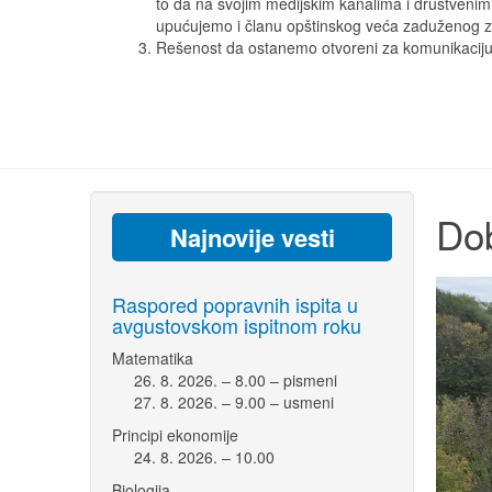
to da na svojim medijskim kanalima i društven
upućujemo i članu opštinskog veća zaduženog za 
Rešenost da ostanemo otvoreni za komunikaciju s
Dob
Najnovije vesti
Raspored popravnih ispita u
avgustovskom ispitnom roku
Matematika
26. 8. 2026. – 8.00 – pismeni
27. 8. 2026. – 9.00 – usmeni
Principi ekonomije
24. 8. 2026. – 10.00
Biologija