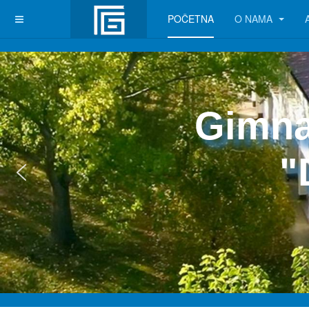
POČETNA
O NAMA
Gimna
"