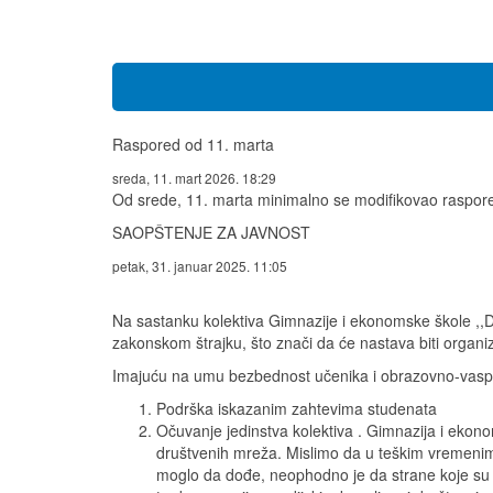
Raspored od 11. marta
sreda, 11. mart 2026. 18:29
Od srede, 11. marta minimalno se modifikovao raspored
SAOPŠTENJE ZA JAVNOST
petak, 31. januar 2025. 11:05
Na sastanku kolektiva Gimnazije i ekonomske škole ,,D
zakonskom štrajku, što znači da će nastava biti organi
Imajuću na umu bezbednost učenika i obrazovno-vaspi
Podrška iskazanim zahtevima studenata
Očuvanje jedinstva kolektiva . Gimnazija i ekono
društvenih mreža. Mislimo da u teškim vremenima
moglo da dođe, neophodno je da strane koje su o