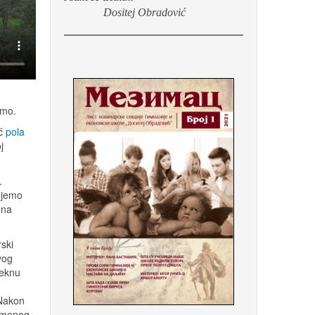
Dositej Obradović
imo.
eć
pola
j
.
ujemo
 na
rski
vog
teknu
 Nakon
remenog