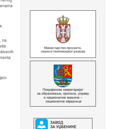
omenama
se
, na
ivše
uštvenih
amenta
jeni