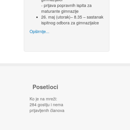
- prijava popravnih ispita za
maturante gimnazije
26. maj (utorak)– 8.35 – sastanak
ispitnog odbora za gimnazijalce
Opširnije...
Posetioci
Ko je na mreži:
284 gostiju i nema
prijavljenih članova