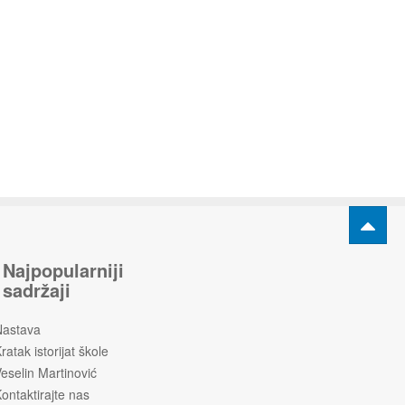
Najpopularniji
sadržaji
Nastava
ratak istorijat škole
eselin Martinović
ontaktirajte nas